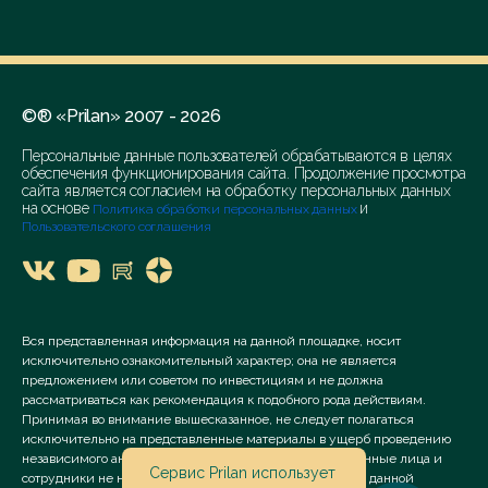
©® «Prilan» 2007 - 2026
Персональные данные пользователей обрабатываются в целях
обеспечения функционирования сайта. Продолжение просмотра
сайта является согласием на обработку персональных данных
на основе
и
Политика обработки персональных данных
Пользовательского соглашения
Вся представленная информация на данной площадке, носит
исключительно ознакомительный характер; она не является
предложением или советом по инвестициям и не должна
рассматриваться как рекомендация к подобного рода действиям.
Принимая во внимание вышесказанное, не следует полагаться
исключительно на представленные материалы в ущерб проведению
независимого анализа. Сервис «Prilan» его аффилированные лица и
Сервис Prilan использует
сотрудники не несут ответственности за использование данной