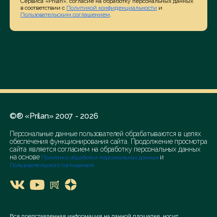
Сервиса «Prilan», согласие на обработку персональных данных
в соответствии с
Политикой конфиденциальности
и
Пользовательским соглашением
.
©® «Prilan» 2007 - 2026
Персональные данные пользователей обрабатываются в целях
обеспечения функционирования сайта. Продолжение просмотра
сайта является согласием на обработку персональных данных
на основе
и
Политика обработки персональных данных
Пользовательского соглашения
Вся представленная информация на данной площадке, носит