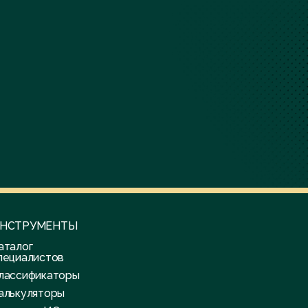
НСТРУМЕНТЫ
аталог
пециалистов
лассификаторы
алькуляторы