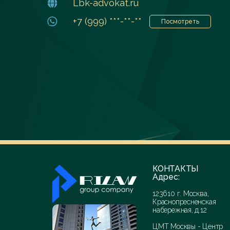
Lbk-advokat.ru
+7 (999) ***-**-**
Посмотреть
КОНТАКТЫ
Адрес:
123610 г. Москва,
Краснопресненская
набережная, д.12
ЦМТ Москвы - Центр