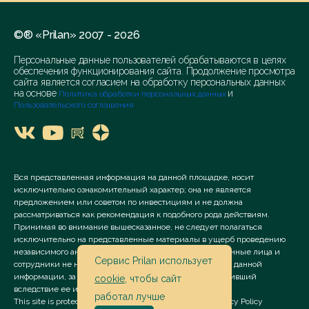
©® «Prilan» 2007 - 2026
Персональные данные пользователей обрабатываются в целях
обеспечения функционирования сайта. Продолжение просмотра
сайта является согласием на обработку персональных данных
на основе
и
Политика обработки персональных данных
Пользовательского соглашения
Вся представленная информация на данной площадке, носит
исключительно ознакомительный характер; она не является
предложением или советом по инвестициям и не должна
рассматриваться как рекомендация к подобного рода действиям.
Принимая во внимание вышесказанное, не следует полагаться
исключительно на представленные материалы в ущерб проведению
независимого анализа. Сервис «Prilan» его аффилированные лица и
Сервис Prilan использует
сотрудники не несут ответственности за использование данной
информации, за прямой или косвенный ущерб, наступивший
cookie
, чтобы сайт
вследствие ее использования.
работал лучше
This site is protected by reCAPTCHA and the Google
Privacy Policy