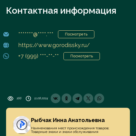
Контактная информация
*******@****.***
Посмотреть
https://www.gorodissky.ru/
+7 (999) ***-**-**
Посмотреть
166
11.08.2024
Рыбчак Инна Анатольевна
Наименования мест происхождения товаров;
Товарные знаки и знаки обслуживания