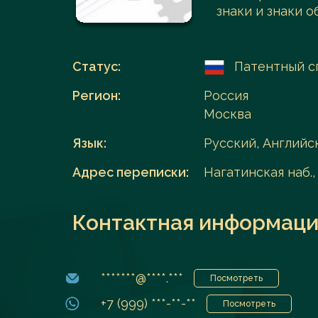
знаки и знаки 
Перейти в каталог
Статус:
Патентный с
Регион:
Россия
Москва
Язык:
Русский, Английс
Адрес переписки:
Нагатинская наб., 
Контактная информаци
*******@****.***
Посмотреть
+7 (999) ***-**-**
Посмотреть