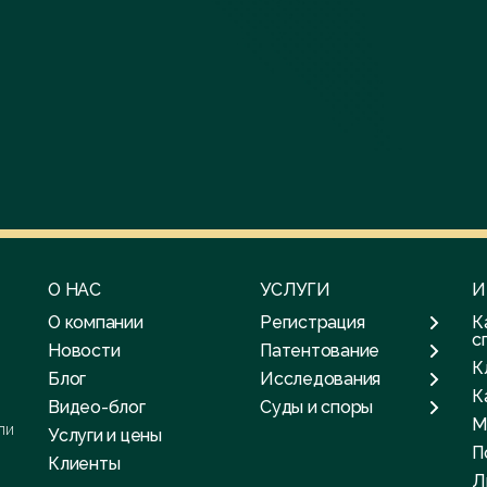
О НАС
УСЛУГИ
И
О компании
Регистрация
К
с
Новости
Патентование
К
Блог
Исследования
К
Видео-блог
Суды и споры
М
ли
Услуги и цены
П
Клиенты
Л