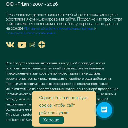
©® «Prilan» 2007 - 2026
Персональные данные пользователей обрабатываются в целях
обеспечения функционирования сайта. Продолжение просмотра
сайта является согласием на обработку персональных данных
на основе
и
Политика обработки персональных данных
Пользовательского соглашения
Вся представленная информация на данной площадке, носит
исключительно ознакомительный характер; она не является
предложением или советом по инвестициям и не должна
рассматриваться как рекомендация к подобного рода действиям.
Принимая во внимание вышесказанное, не следует полагаться
исключительно на представленные материалы в ущерб проведению
независимого анализа. Сервис «Prilan» его аффилированные лица и
Сервис Prilan использует
сотрудники не несут ответственности за использование данной
информации, за прямой или косвенный ущерб, наступивший
cookie
, чтобы сайт
вследствие ее использования.
работал лучше
This site is protected by reCAPTCHA and the Google
Privacy Policy
and
Terms of Service
apply.
Хорошо