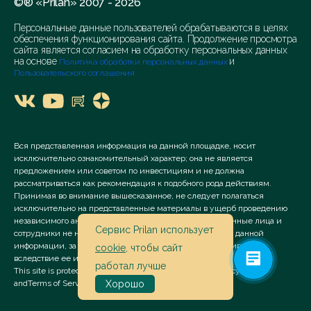
©® «Prilan» 2007 - 2026
Персональные данные пользователей обрабатываются в целях
обеспечения функционирования сайта. Продолжение просмотра
сайта является согласием на обработку персональных данных
на основе
и
Политика обработки персональных данных
Пользовательского соглашения
Вся представленная информация на данной площадке, носит
исключительно ознакомительный характер; она не является
предложением или советом по инвестициям и не должна
рассматриваться как рекомендация к подобного рода действиям.
Принимая во внимание вышесказанное, не следует полагаться
исключительно на представленные материалы в ущерб проведению
независимого анализа. Сервис «Prilan» его аффилированные лица и
Сервис Prilan использует
сотрудники не несут ответственности за использование данной
информации, за прямой или косвенный ущерб, наступивший
cookie
, чтобы сайт
вследствие ее использования.
работал лучше
This site is protected by reCAPTCHA and the Google
Privacy Policy
and
Terms of Service
apply.
Хорошо