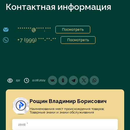
Контактная информация
*******@****.***
Посмотреть
+7 (999) ***-**-**
Посмотреть
191
11.08.2024
Рощин Владимир Борисович
Наименования мест происхождения товаров;
Товарные знаки и знаки обслуживания