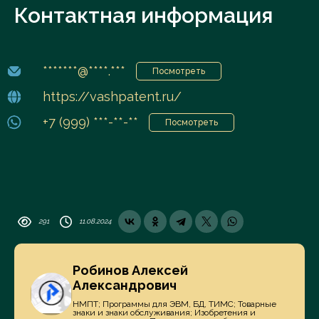
Контактная информация
*******@****.***
Посмотреть
https://vashpatent.ru/
+7 (999) ***-**-**
Посмотреть
291
11.08.2024
Робинов Алексей
Александрович
НМПТ; Программы для ЭВМ, БД, ТИМС; Товарные
знаки и знаки обслуживания; Изобретения и