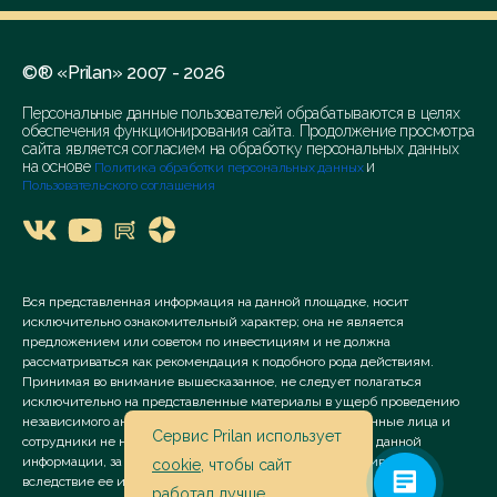
©® «Prilan» 2007 - 2026
Персональные данные пользователей обрабатываются в целях
обеспечения функционирования сайта. Продолжение просмотра
сайта является согласием на обработку персональных данных
на основе
и
Политика обработки персональных данных
Пользовательского соглашения
Вся представленная информация на данной площадке, носит
исключительно ознакомительный характер; она не является
предложением или советом по инвестициям и не должна
рассматриваться как рекомендация к подобного рода действиям.
Принимая во внимание вышесказанное, не следует полагаться
исключительно на представленные материалы в ущерб проведению
независимого анализа. Сервис «Prilan» его аффилированные лица и
Сервис Prilan использует
сотрудники не несут ответственности за использование данной
информации, за прямой или косвенный ущерб, наступивший
cookie
, чтобы сайт
вследствие ее использования.
работал лучше