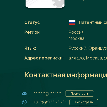
Перейти в каталог
Статус:
Патентный с
Регион:
Россия
Москва
Язык:
Русский, Францу
Адрес переписки:
а/я 170, Москва, 
Контактная информаци
*******@****.***
Посмотреть
+7 (999) ***-**-**
Посмотреть