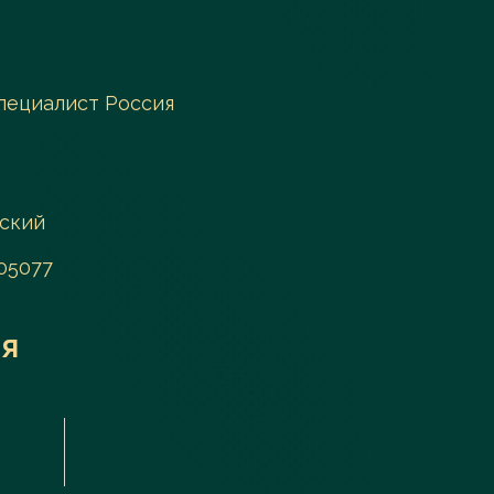
пециалист Россия
зский
105077
я