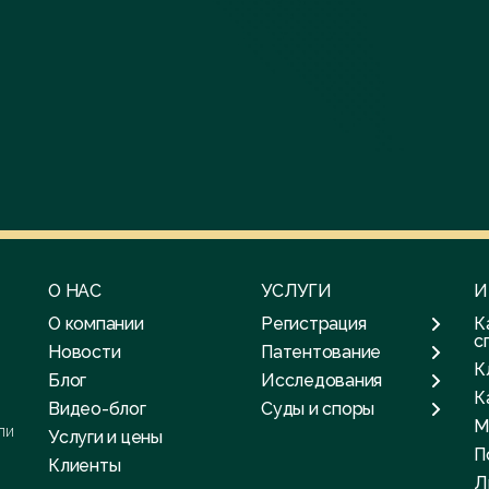
О НАС
УСЛУГИ
И
О компании
Регистрация
К
с
Новости
Патентование
К
Блог
Исследования
К
Видео-блог
Суды и споры
М
ли
Услуги и цены
П
Клиенты
Л