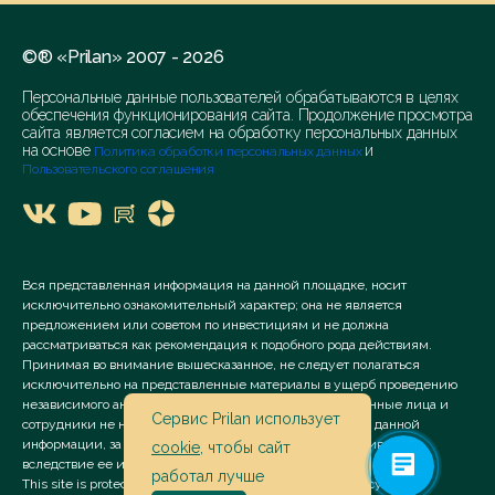
©® «Prilan» 2007 - 2026
Персональные данные пользователей обрабатываются в целях
обеспечения функционирования сайта. Продолжение просмотра
сайта является согласием на обработку персональных данных
на основе
и
Политика обработки персональных данных
Пользовательского соглашения
Вся представленная информация на данной площадке, носит
исключительно ознакомительный характер; она не является
предложением или советом по инвестициям и не должна
рассматриваться как рекомендация к подобного рода действиям.
Принимая во внимание вышесказанное, не следует полагаться
исключительно на представленные материалы в ущерб проведению
независимого анализа. Сервис «Prilan» его аффилированные лица и
Сервис Prilan использует
сотрудники не несут ответственности за использование данной
информации, за прямой или косвенный ущерб, наступивший
cookie
, чтобы сайт
вследствие ее использования.
работал лучше
This site is protected by reCAPTCHA and the Google
Privacy Policy