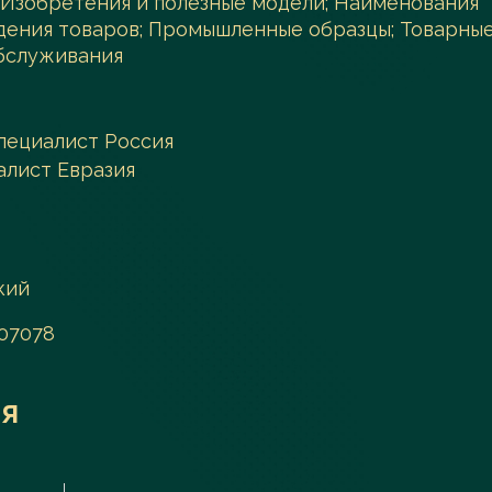
 Изобретения и полезные модели; Наименования
дения товаров; Промышленные образцы; Товарны
обслуживания
пециалист Россия
алист Евразия
кий
107078
я