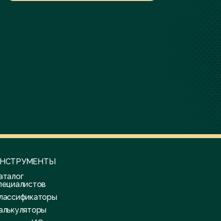
НСТРУМЕНТЫ
аталог
пециалистов
лассификаторы
алькуляторы