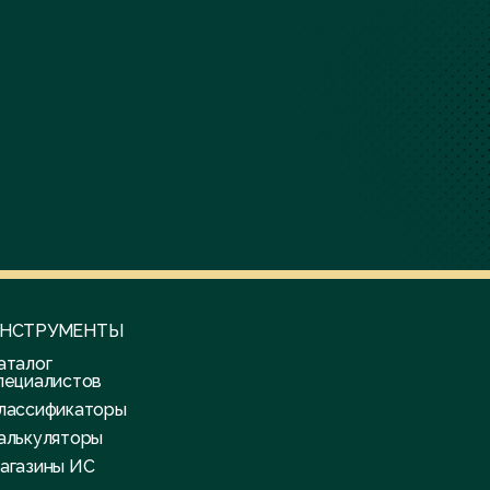
НСТРУМЕНТЫ
аталог
пециалистов
лассификаторы
алькуляторы
агазины ИС