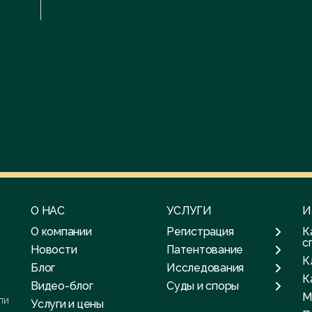
О НАС
УСЛУГИ
И
О компании
Регистрация
К
с
Новости
Патентование
К
Блог
Исследования
К
Видео-блог
Суды и споры
М
ли
Услуги и цены