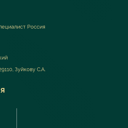
пециалист Россия
кий
29110, Зуйкову С.А.
я