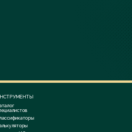
НСТРУМЕНТЫ
аталог
пециалистов
лассификаторы
алькуляторы