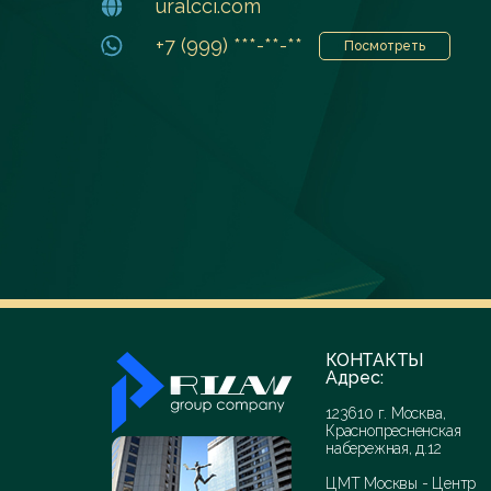
uralcci.com
+7 (999) ***-**-**
Посмотреть
КОНТАКТЫ
Адрес:
123610 г. Москва,
Краснопресненская
набережная, д.12
ЦМТ Москвы - Центр