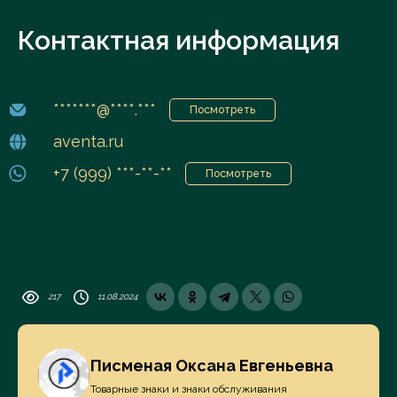
Контактная информация
*******@****.***
Посмотреть
aventa.ru
+7 (999) ***-**-**
Посмотреть
217
11.08.2024
Писменая Оксана Евгеньевна
Товарные знаки и знаки обслуживания