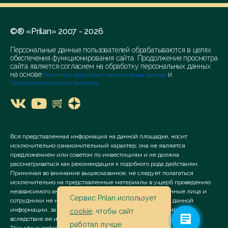
©® «Prilan» 2007 - 2026
Персональные данные пользователей обрабатываются в целях
обеспечения функционирования сайта. Продолжение просмотра
сайта является согласием на обработку персональных данных
на основе
и
Политика обработки персональных данных
Пользовательского соглашения
Вся представленная информация на данной площадке, носит
исключительно ознакомительный характер; она не является
предложением или советом по инвестициям и не должна
рассматриваться как рекомендация к подобного рода действиям.
Принимая во внимание вышесказанное, не следует полагаться
исключительно на представленные материалы в ущерб проведению
независимого анализа. Сервис «Prilan» его аффилированные лица и
Сервис Prilan использует
сотрудники не несут ответственности за использование данной
информации, за прямой или косвенный ущерб, наступивший
cookie
, чтобы сайт
вследствие ее использования.
работал лучше