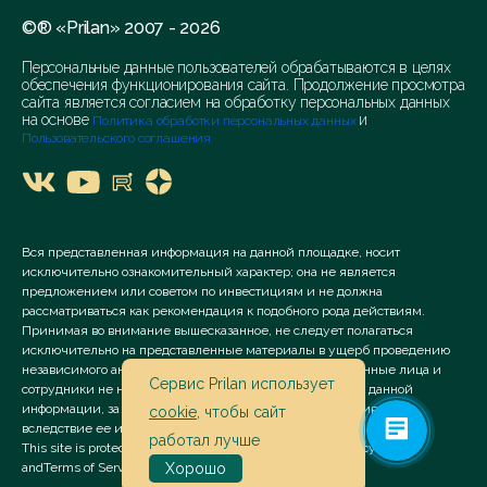
©® «Prilan» 2007 - 2026
Персональные данные пользователей обрабатываются в целях
обеспечения функционирования сайта. Продолжение просмотра
сайта является согласием на обработку персональных данных
на основе
и
Политика обработки персональных данных
Пользовательского соглашения
Вся представленная информация на данной площадке, носит
исключительно ознакомительный характер; она не является
предложением или советом по инвестициям и не должна
рассматриваться как рекомендация к подобного рода действиям.
Принимая во внимание вышесказанное, не следует полагаться
исключительно на представленные материалы в ущерб проведению
независимого анализа. Сервис «Prilan» его аффилированные лица и
Сервис Prilan использует
сотрудники не несут ответственности за использование данной
информации, за прямой или косвенный ущерб, наступивший
cookie
, чтобы сайт
вследствие ее использования.
работал лучше
This site is protected by reCAPTCHA and the Google
Privacy Policy
and
Terms of Service
apply.
Хорошо