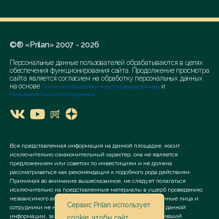
©® «Prilan» 2007 - 2026
Персональные данные пользователей обрабатываются в целях
обеспечения функционирования сайта. Продолжение просмотра
сайта является согласием на обработку персональных данных
на основе
и
Политика обработки персональных данных
Пользовательского соглашения
Вся представленная информация на данной площадке, носит
исключительно ознакомительный характер; она не является
предложением или советом по инвестициям и не должна
рассматриваться как рекомендация к подобного рода действиям.
Принимая во внимание вышесказанное, не следует полагаться
исключительно на представленные материалы в ущерб проведению
независимого анализа. Сервис «Prilan» его аффилированные лица и
Сервис Prilan использует
сотрудники не несут ответственности за использование данной
информации, за прямой или косвенный ущерб, наступивший
cookie
, чтобы сайт