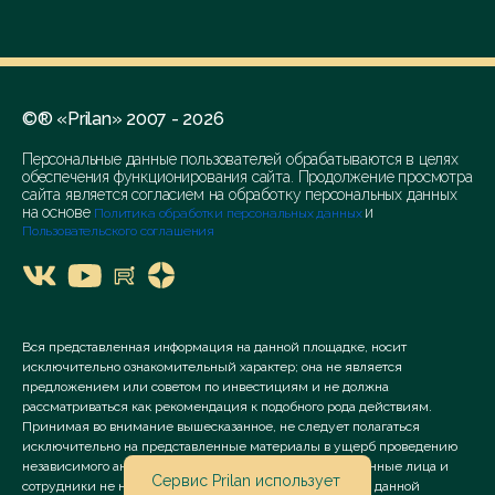
©® «Prilan» 2007 - 2026
Персональные данные пользователей обрабатываются в целях
обеспечения функционирования сайта. Продолжение просмотра
сайта является согласием на обработку персональных данных
на основе
и
Политика обработки персональных данных
Пользовательского соглашения
Вся представленная информация на данной площадке, носит
исключительно ознакомительный характер; она не является
предложением или советом по инвестициям и не должна
рассматриваться как рекомендация к подобного рода действиям.
Принимая во внимание вышесказанное, не следует полагаться
исключительно на представленные материалы в ущерб проведению
независимого анализа. Сервис «Prilan» его аффилированные лица и
Сервис Prilan использует
сотрудники не несут ответственности за использование данной