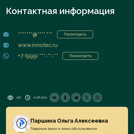
Контактная информация
*******@****.***
Посмотреть
www.innotec.ru
+7 (999) ***-**-**
Посмотреть
216
11.08.2024
Паршина Ольга Алексеевна
Товарные знаки и знаки обслуживания