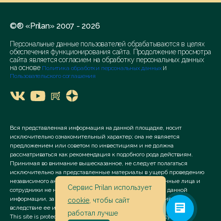
©® «Prilan» 2007 - 2026
Персональные данные пользователей обрабатываются в целях
обеспечения функционирования сайта. Продолжение просмотра
сайта является согласием на обработку персональных данных
на основе
и
Политика обработки персональных данных
Пользовательского соглашения
Вся представленная информация на данной площадке, носит
исключительно ознакомительный характер; она не является
предложением или советом по инвестициям и не должна
рассматриваться как рекомендация к подобного рода действиям.
Принимая во внимание вышесказанное, не следует полагаться
исключительно на представленные материалы в ущерб проведению
независимого анализа. Сервис «Prilan» его аффилированные лица и
Сервис Prilan использует
сотрудники не несут ответственности за использование данной
информации, за прямой или косвенный ущерб, наступивший
cookie
, чтобы сайт
вследствие ее использования.
работал лучше
This site is protected by reCAPTCHA and the Google
Privacy Policy