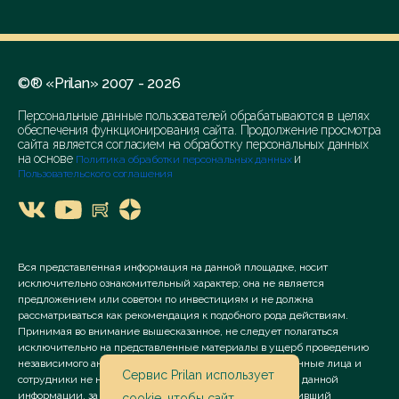
©® «Prilan» 2007 - 2026
Персональные данные пользователей обрабатываются в целях
обеспечения функционирования сайта. Продолжение просмотра
сайта является согласием на обработку персональных данных
на основе
и
Политика обработки персональных данных
Пользовательского соглашения
Вся представленная информация на данной площадке, носит
исключительно ознакомительный характер; она не является
предложением или советом по инвестициям и не должна
рассматриваться как рекомендация к подобного рода действиям.
Принимая во внимание вышесказанное, не следует полагаться
исключительно на представленные материалы в ущерб проведению
независимого анализа. Сервис «Prilan» его аффилированные лица и
Сервис Prilan использует
сотрудники не несут ответственности за использование данной
информации, за прямой или косвенный ущерб, наступивший
cookie
, чтобы сайт