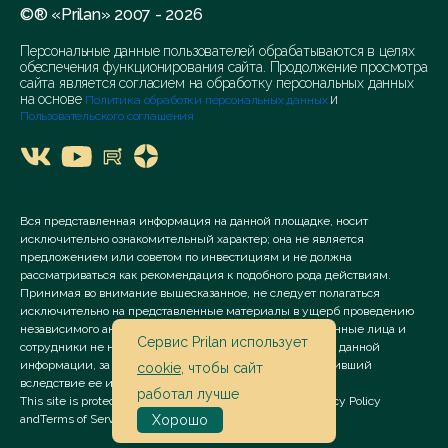
©® «Prilan» 2007 - 2026
Персональные данные пользователей обрабатываются в целях
обеспечения функционирования сайта. Продолжение просмотра
сайта является согласием на обработку персональных данных
на основе
и
Политика обработки персональных данных
Пользовательского соглашения
Вся представленная информация на данной площадке, носит
исключительно ознакомительный характер; она не является
предложением или советом по инвестициям и не должна
рассматриваться как рекомендация к подобного рода действиям.
Принимая во внимание вышесказанное, не следует полагаться
исключительно на представленные материалы в ущерб проведению
независимого анализа. Сервис «Prilan» его аффилированные лица и
Сервис Prilan использует
сотрудники не несут ответственности за использование данной
информации, за прямой или косвенный ущерб, наступивший
cookie
, чтобы сайт
вследствие ее использования.
работал лучше
This site is protected by reCAPTCHA and the Google
Privacy Policy
and
Terms of Service
apply.
Хорошо