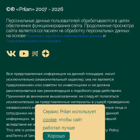
©® «Prilan» 2007 - 2026
Персональные данные пользователей обрабатываются в целях
обеспечения функционирования сайта. Продолжение просмотра
сайта является согласием на обработку персональных данных
на основе
и
Политика обработки персональных данных
Пользовательского соглашения
Вся представленная информация на данной площадке, носит
исключительно ознакомительный характер; она не является
предложением или советом по инвестициям и не должна
рассматриваться как рекомендация к подобного рода действиям.
Принимая во внимание вышесказанное, не следует полагаться
исключительно на представленные материалы в ущерб проведению
независимого анализа. Сервис «Prilan» его аффилированные лица и
Сервис Prilan использует
сотрудники не несут ответственности за использование данной
информации, за прямой или косвенный ущерб, наступивший
cookie
, чтобы сайт
вследствие ее использования.
работал лучше
This site is protected by reCAPTCHA and the Google
Privacy Policy
and
Terms of Service
apply.
Хорошо