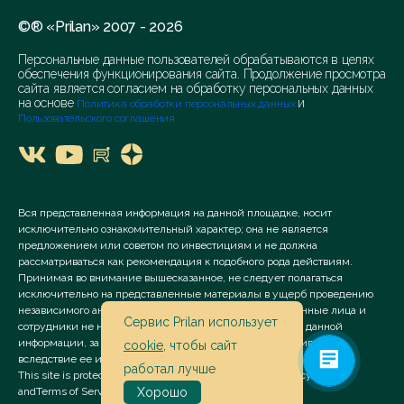
©® «Prilan» 2007 - 2026
Персональные данные пользователей обрабатываются в целях
обеспечения функционирования сайта. Продолжение просмотра
сайта является согласием на обработку персональных данных
на основе
и
Политика обработки персональных данных
Пользовательского соглашения
Вся представленная информация на данной площадке, носит
исключительно ознакомительный характер; она не является
предложением или советом по инвестициям и не должна
рассматриваться как рекомендация к подобного рода действиям.
Принимая во внимание вышесказанное, не следует полагаться
исключительно на представленные материалы в ущерб проведению
независимого анализа. Сервис «Prilan» его аффилированные лица и
Сервис Prilan использует
сотрудники не несут ответственности за использование данной
информации, за прямой или косвенный ущерб, наступивший
cookie
, чтобы сайт
вследствие ее использования.
работал лучше
This site is protected by reCAPTCHA and the Google
Privacy Policy
and
Terms of Service
apply.
Хорошо