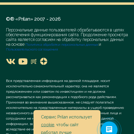
©® «Prilan» 2007 - 2026
Персональные данные пользователей обрабатываются в целях
обеспечения функционирования сайта. Продолжение просмотра
сайта является согласием на обработку персональных данных
на основе
и
Политика обработки персональных данных
Пользовательского соглашения
Вся представленная информация на данной площадке, носит
исключительно ознакомительный характер; она не является
предложением или советом по инвестициям и не должна
рассматриваться как рекомендация к подобного рода действиям.
Принимая во внимание вышесказанное, не следует полагаться
исключительно на представленные материалы в ущерб проведению
независимого анализа. Сервис «Prilan» его аффилированные лица и
Сервис Prilan использует
сотрудники не несут ответственности за использование данной
информации, за прямой или косвенный ущерб, наступивший
cookie
, чтобы сайт
вследствие ее использования.
работал лучше