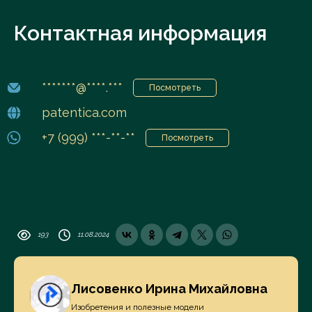
Контактная информация
*******@****.***
Посмотреть
patentica.com
+7 (999) ***-**-**
Посмотреть
193
11.08.2024
Лисовенко Ирина Михайловна
Изобретения и полезные модели