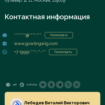
бульвар, д. 11, Москва, 119019
Контактная информация
*******@****.***
Посмотреть
www.gowlingwlg.com
+7 (999) ***-**-**
Посмотреть
258
11.08.2024
Лебедев Виталий Викторович