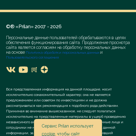
©® «Prilan» 2007 - 2026
Персональные данные пользователей обрабатываются в целях
обеспечения функционирования сайта. Продолжение просмотра
сайта является согласием на обработку персональных данных
на основе
и
Политика обработки персональных данных
Пользовательского соглашения
Вся представленная информация на данной площадке, носит
исключительно ознакомительный характер; она не является
предложением или советом по инвестициям и не должна
рассматриваться как рекомендация к подобного рода действиям.
Принимая во внимание вышесказанное, не следует полагаться
исключительно на представленные материалы в ущерб проведению
независимого анализа. Сервис «Prilan» его аффилированные лица и
Сервис Prilan использует
сотрудники не несут ответственности за использование данной
информации, за прямой или косвенный ущерб, наступивший
cookie
, чтобы сайт