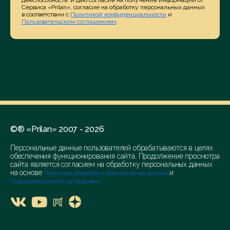
дееспособность, и даю согласие на получение информации от
Сервиса «Prilan», согласие на обработку персональных данных
в соответствии с
Политикой конфиденциальности
и
Пользовательским соглашением
.
©® «Prilan» 2007 - 2026
Персональные данные пользователей обрабатываются в целях
обеспечения функционирования сайта. Продолжение просмотра
сайта является согласием на обработку персональных данных
на основе
и
Политика обработки персональных данных
Пользовательского соглашения