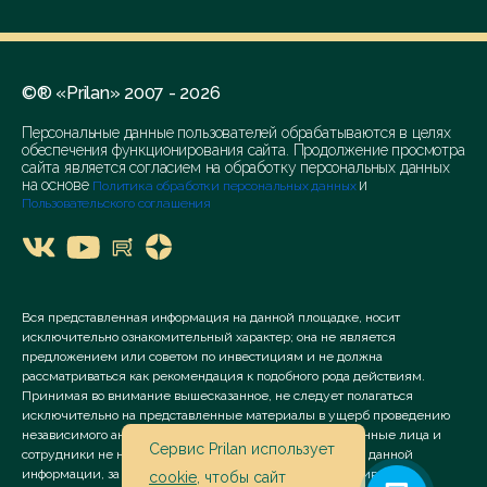
©® «Prilan» 2007 - 2026
Персональные данные пользователей обрабатываются в целях
обеспечения функционирования сайта. Продолжение просмотра
сайта является согласием на обработку персональных данных
на основе
и
Политика обработки персональных данных
Пользовательского соглашения
Вся представленная информация на данной площадке, носит
исключительно ознакомительный характер; она не является
предложением или советом по инвестициям и не должна
рассматриваться как рекомендация к подобного рода действиям.
Принимая во внимание вышесказанное, не следует полагаться
исключительно на представленные материалы в ущерб проведению
независимого анализа. Сервис «Prilan» его аффилированные лица и
Сервис Prilan использует
сотрудники не несут ответственности за использование данной
информации, за прямой или косвенный ущерб, наступивший
cookie
, чтобы сайт