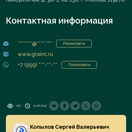
Контактная информация
*******@****.***
Посмотреть
www.grainc.ru
+7 (999) ***-**-**
Посмотреть
202
11.08.2024
Копылов Сергей Валерьевич