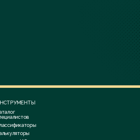
НСТРУМЕНТЫ
аталог
пециалистов
лассификаторы
алькуляторы