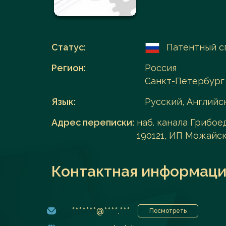
Перейти в каталог
Статус:
Патентный с
Регион:
Россия
Санкт-Петербург
Язык:
Русский, Английс
Адрес переписки:
наб. канала Грибоед
190121, ИП Можайск
Контактная информаци
*******@****.***
Посмотреть