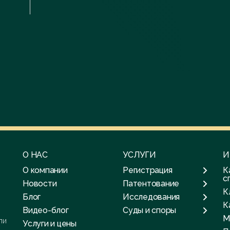
О НАС
УСЛУГИ
И
О компании
Регистрация
К
с
Новости
Патентование
К
Блог
Исследования
К
Видео-блог
Суды и споры
М
ли
Услуги и цены