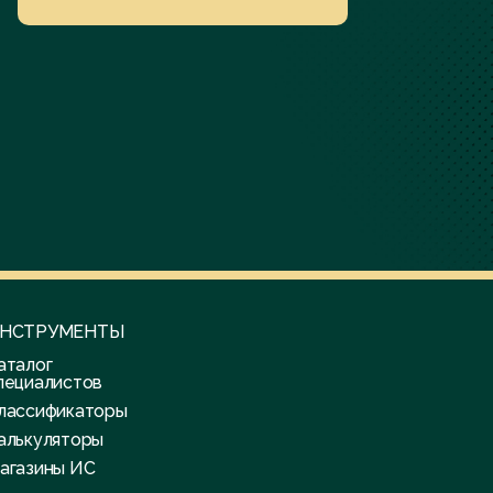
НСТРУМЕНТЫ
аталог
пециалистов
лассификаторы
алькуляторы
агазины ИС