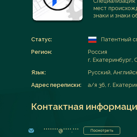
Специализация:
мест происхож
Перейти в каталог
знаки и знаки 
Статус:
Патентный с
Регион:
Россия
г. Екатеринбург,
Язык:
Русский, Английс
Адрес переписки:
а/я 36, г. Екатер
Контактная информаци
*******@****.***
Посмотреть