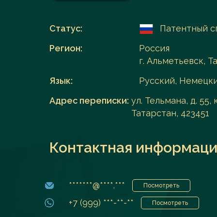
Перейти в каталог
Статус:
Патентный с
Регион:
Россия
г. Альметьевск, Т
Язык:
Русский, Немецк
Адрес переписки:
ул. Тельмана, д. 55,
Татарстан, 423451
Контактная информаци
*******@****.***
Посмотреть
+7 (999) ***-**-**
Посмотреть