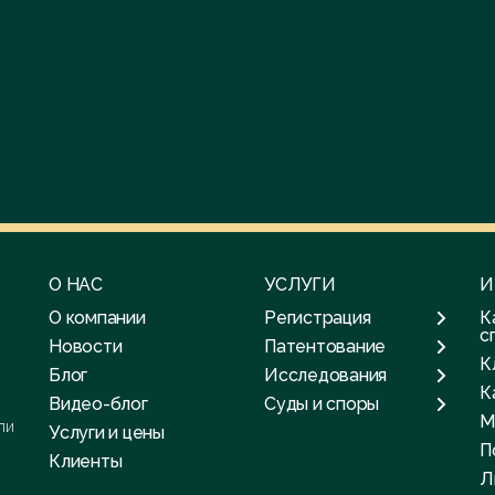
О НАС
УСЛУГИ
И
О компании
Регистрация
К
с
Новости
Патентование
К
Блог
Исследования
К
Видео-блог
Суды и споры
М
ли
Услуги и цены
П
Клиенты
Л