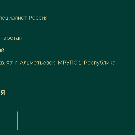
пециалист Россия
атарстан
ий
 кв. 97, г. Альметьевск, МРУПС 1, Республика
я