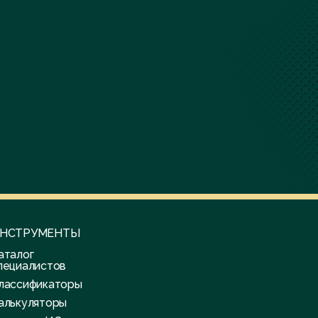
НСТРУМЕНТЫ
аталог
пециалистов
лассификаторы
алькуляторы