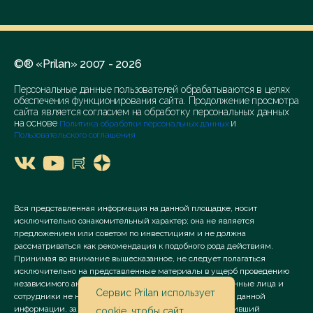
©® «Prilan» 2007 - 2026
Персональные данные пользователей обрабатываются в целях
обеспечения функционирования сайта. Продолжение просмотра
сайта является согласием на обработку персональных данных
на основе
и
Политика обработки персональных данных
Пользовательского соглашения
Вся представленная информация на данной площадке, носит
исключительно ознакомительный характер; она не является
предложением или советом по инвестициям и не должна
рассматриваться как рекомендация к подобного рода действиям.
Принимая во внимание вышесказанное, не следует полагаться
исключительно на представленные материалы в ущерб проведению
независимого анализа. Сервис «Prilan» его аффилированные лица и
Сервис Prilan использует
сотрудники не несут ответственности за использование данной
информации, за прямой или косвенный ущерб, наступивший
cookie
, чтобы сайт