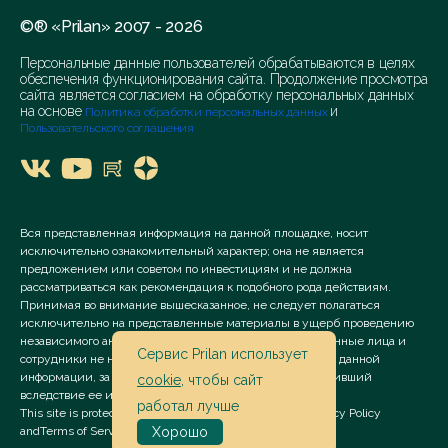
©® «Prilan» 2007 - 2026
Персональные данные пользователей обрабатываются в целях
обеспечения функционирования сайта. Продолжение просмотра
сайта является согласием на обработку персональных данных
на основе
и
Политика обработки персональных данных
Пользовательского соглашения
Вся представленная информация на данной площадке, носит
исключительно ознакомительный характер; она не является
предложением или советом по инвестициям и не должна
рассматриваться как рекомендация к подобного рода действиям.
Принимая во внимание вышесказанное, не следует полагаться
исключительно на представленные материалы в ущерб проведению
независимого анализа. Сервис «Prilan» его аффилированные лица и
Сервис Prilan использует
сотрудники не несут ответственности за использование данной
информации, за прямой или косвенный ущерб, наступивший
cookie
, чтобы сайт
вследствие ее использования.
работал лучше
This site is protected by reCAPTCHA and the Google
Privacy Policy
and
Terms of Service
apply.
Хорошо