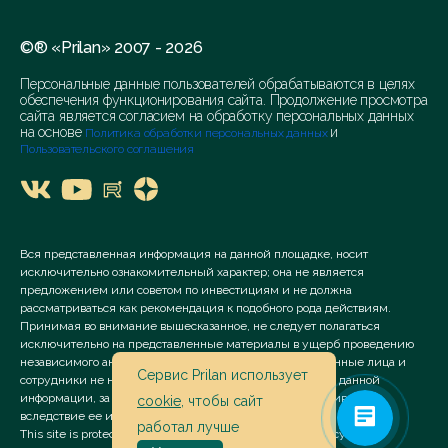
©® «Prilan» 2007 - 2026
Персональные данные пользователей обрабатываются в целях
обеспечения функционирования сайта. Продолжение просмотра
сайта является согласием на обработку персональных данных
на основе
и
Политика обработки персональных данных
Пользовательского соглашения
Вся представленная информация на данной площадке, носит
исключительно ознакомительный характер; она не является
предложением или советом по инвестициям и не должна
рассматриваться как рекомендация к подобного рода действиям.
Принимая во внимание вышесказанное, не следует полагаться
исключительно на представленные материалы в ущерб проведению
независимого анализа. Сервис «Prilan» его аффилированные лица и
Сервис Prilan использует
сотрудники не несут ответственности за использование данной
информации, за прямой или косвенный ущерб, наступивший
cookie
, чтобы сайт
вследствие ее использования.
работал лучше
This site is protected by reCAPTCHA and the Google
Privacy Policy