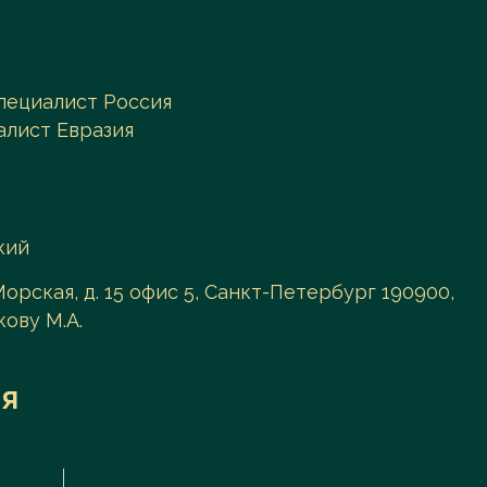
пециалист Россия
алист Евразия
кий
 Морская, д. 15 офис 5, Санкт-Петербург 190900,
ову М.А.
я