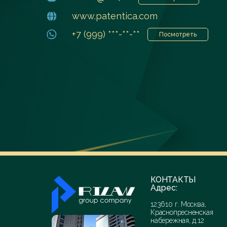
www.patentica.com
+7 (999) ***-**-**
Посмотреть
КОНТАКТЫ
Адрес:
123610 г. Москва,
Краснопресненская
набережная, д.12