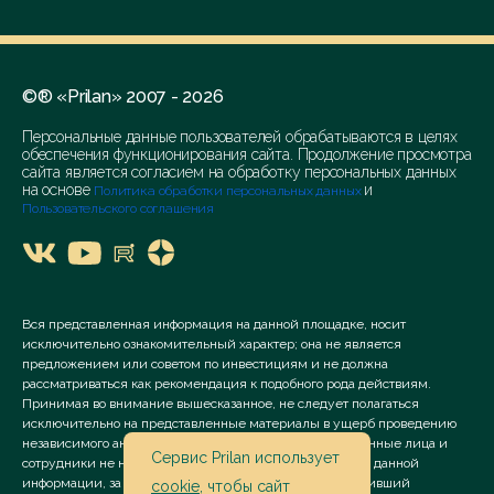
©® «Prilan» 2007 - 2026
Персональные данные пользователей обрабатываются в целях
обеспечения функционирования сайта. Продолжение просмотра
сайта является согласием на обработку персональных данных
на основе
и
Политика обработки персональных данных
Пользовательского соглашения
Вся представленная информация на данной площадке, носит
исключительно ознакомительный характер; она не является
предложением или советом по инвестициям и не должна
рассматриваться как рекомендация к подобного рода действиям.
Принимая во внимание вышесказанное, не следует полагаться
исключительно на представленные материалы в ущерб проведению
независимого анализа. Сервис «Prilan» его аффилированные лица и
Сервис Prilan использует
сотрудники не несут ответственности за использование данной
информации, за прямой или косвенный ущерб, наступивший
cookie
, чтобы сайт