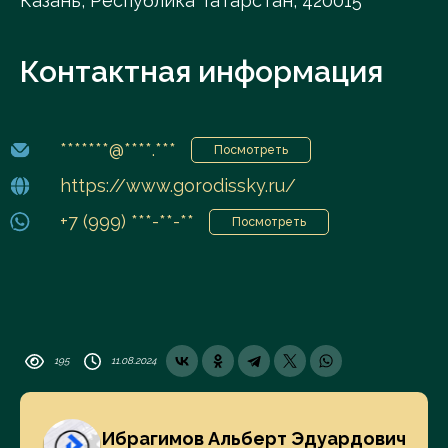
Казань, Республика Татарстан, 420015
Контактная информация
*******@****.***
Посмотреть
https://www.gorodissky.ru/
+7 (999) ***-**-**
Посмотреть
195
11.08.2024
Ибрагимов Альберт Эдуардович