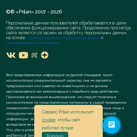
©® «Prilan» 2007 - 2026
Персональные данные пользователей обрабатываются в целях
обеспечения функционирования сайта. Продолжение просмотра
сайта является согласием на обработку персональных данных
на основе
и
Политика обработки персональных данных
Пользовательского соглашения
Вся представленная информация на данной площадке, носит
исключительно ознакомительный характер; она не является
предложением или советом по инвестициям и не должна
рассматриваться как рекомендация к подобного рода действиям.
Принимая во внимание вышесказанное, не следует полагаться
исключительно на представленные материалы в ущерб проведению
независимого анализа. Сервис «Prilan» его аффилированные лица и
Сервис Prilan использует
сотрудники не несут ответственности за использование данной
информации, за прямой или косвенный ущерб, наступивший
cookie
, чтобы сайт
вследствие ее использования.
работал лучше
This site is protected by reCAPTCHA and the Google
Privacy Policy
and
Terms of Service
apply.
Хорошо