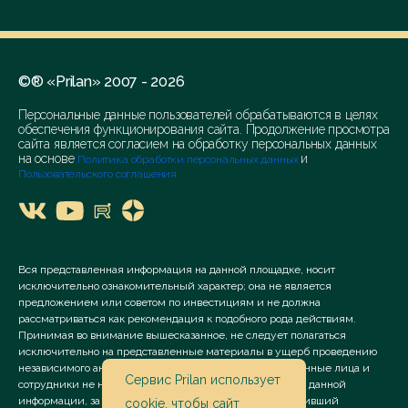
©® «Prilan» 2007 - 2026
Персональные данные пользователей обрабатываются в целях
обеспечения функционирования сайта. Продолжение просмотра
сайта является согласием на обработку персональных данных
на основе
и
Политика обработки персональных данных
Пользовательского соглашения
Вся представленная информация на данной площадке, носит
исключительно ознакомительный характер; она не является
предложением или советом по инвестициям и не должна
рассматриваться как рекомендация к подобного рода действиям.
Принимая во внимание вышесказанное, не следует полагаться
исключительно на представленные материалы в ущерб проведению
независимого анализа. Сервис «Prilan» его аффилированные лица и
Сервис Prilan использует
сотрудники не несут ответственности за использование данной
информации, за прямой или косвенный ущерб, наступивший
cookie
, чтобы сайт