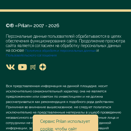
©® «Prilan» 2007 - 2026
Персональные данные пользователей обрабатываются в целях
обеспечения функционирования сайта. Продолжение просмотра
сайта является согласием на обработку персональных данных
на основе
и
Политика обработки персональных данных
Пользовательского соглашения
Вся представленная информация на данной площадке, носит
исключительно ознакомительный характер; она не является
предложением или советом по инвестициям и не должна
рассматриваться как рекомендация к подобного рода действиям.
Принимая во внимание вышесказанное, не следует полагаться
исключительно на представленные материалы в ущерб проведению
независимого анализа. Сервис «Prilan» его аффилированные лица и
Сервис Prilan использует
сотрудники не несут ответственности за использование данной
информации, за прямой или косвенный ущерб, наступивший
cookie
, чтобы сайт