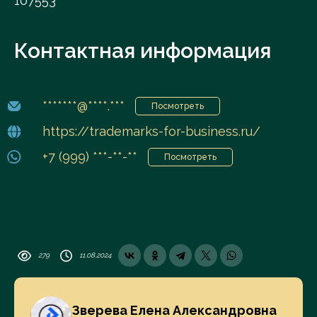
107553
Контактная информация
*******@****.***
Посмотреть
https://trademarks-for-business.ru/
+7 (999) ***-**-**
Посмотреть
279
11.08.2024
Зверева Елена Александровна