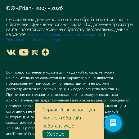
©® «Prilan» 2007 - 2026
Персональные данные пользователей обрабатываются в целях
обеспечения функционирования сайта. Продолжение просмотра
сайта является согласием на обработку персональных данных
на основе
и
Политика обработки персональных данных
Пользовательского соглашения
Вся представленная информация на данной площадке, носит
исключительно ознакомительный характер; она не является
предложением или советом по инвестициям и не должна
рассматриваться как рекомендация к подобного рода действиям.
Принимая во внимание вышесказанное, не следует полагаться
исключительно на представленные материалы в ущерб проведению
независимого анализа. Сервис «Prilan» его аффилированные лица и
Сервис Prilan использует
сотрудники не несут ответственности за использование данной
информации, за прямой или косвенный ущерб, наступивший
cookie
, чтобы сайт
вследствие ее использования.
работал лучше
This site is protected by reCAPTCHA and the Google
Privacy Policy
and
Terms of Service
apply.
Хорошо