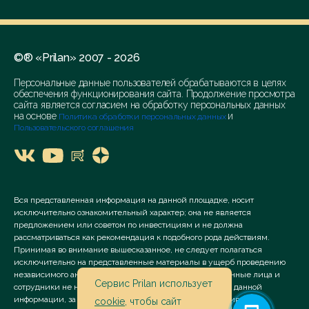
©® «Prilan» 2007 - 2026
Персональные данные пользователей обрабатываются в целях
обеспечения функционирования сайта. Продолжение просмотра
сайта является согласием на обработку персональных данных
на основе
и
Политика обработки персональных данных
Пользовательского соглашения
Вся представленная информация на данной площадке, носит
исключительно ознакомительный характер; она не является
предложением или советом по инвестициям и не должна
рассматриваться как рекомендация к подобного рода действиям.
Принимая во внимание вышесказанное, не следует полагаться
исключительно на представленные материалы в ущерб проведению
независимого анализа. Сервис «Prilan» его аффилированные лица и
Сервис Prilan использует
сотрудники не несут ответственности за использование данной
информации, за прямой или косвенный ущерб, наступивший
cookie
, чтобы сайт