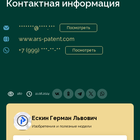
Контактная информация
*******@****.***
Посмотреть
www.ars-patent.com
+7 (999) ***-**-**
Посмотреть
180
11.08.2024
Ескин Герман Львович
Изобретения и полезные модели