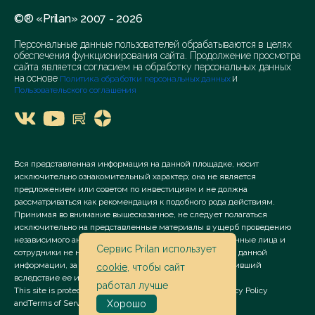
©® «Prilan» 2007 - 2026
Персональные данные пользователей обрабатываются в целях
обеспечения функционирования сайта. Продолжение просмотра
сайта является согласием на обработку персональных данных
на основе
и
Политика обработки персональных данных
Пользовательского соглашения
Вся представленная информация на данной площадке, носит
исключительно ознакомительный характер; она не является
предложением или советом по инвестициям и не должна
рассматриваться как рекомендация к подобного рода действиям.
Принимая во внимание вышесказанное, не следует полагаться
исключительно на представленные материалы в ущерб проведению
независимого анализа. Сервис «Prilan» его аффилированные лица и
Сервис Prilan использует
сотрудники не несут ответственности за использование данной
информации, за прямой или косвенный ущерб, наступивший
cookie
, чтобы сайт
вследствие ее использования.
работал лучше
This site is protected by reCAPTCHA and the Google
Privacy Policy
and
Terms of Service
apply.
Хорошо