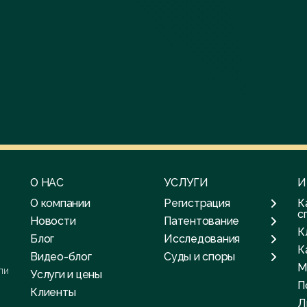
О НАС
УСЛУГИ
И
О компании
Регистрация
К
с
Новости
Патентование
К
Блог
Исследования
К
Видео-блог
Суды и споры
М
ли
Услуги и цены
П
Клиенты
Л