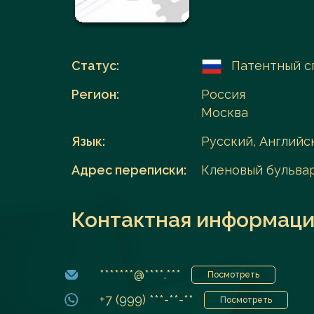
Перейти в каталог
Статус:
Патентный с
Регион:
Россия
Москва
Язык:
Русский, Английс
Адрес переписки:
Кленовый бульвар, 
Контактная информаци
*******@****.***
Посмотреть
+7 (999) ***-**-**
Посмотреть