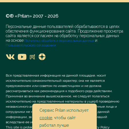
©® «Prilan» 2007 - 2026
Персональные данные пользователей обрабатываются в целях
обеспечения функционирования сайта. Продолжение просмотра
сайта является согласием на обработку персональных данных
на основе
и
Политика обработки персональных данных
Пользовательского соглашения
Вся представленная информация на данной площадке, носит
исключительно ознакомительный характер; она не является
предложением или советом по инвестициям и не должна
рассматриваться как рекомендация к подобного рода действиям.
Принимая во внимание вышесказанное, не следует полагаться
исключительно на представленные материалы в ущерб проведению
независимого анализа. Сервис «Prilan» его аффилированные лица и
Сервис Prilan использует
сотрудники не несут ответственности за использование данной
информации, за прямой или косвенный ущерб, наступивший
cookie
, чтобы сайт
вследствие ее использования.
работал лучше
This site is protected by reCAPTCHA and the Google
Privacy Policy