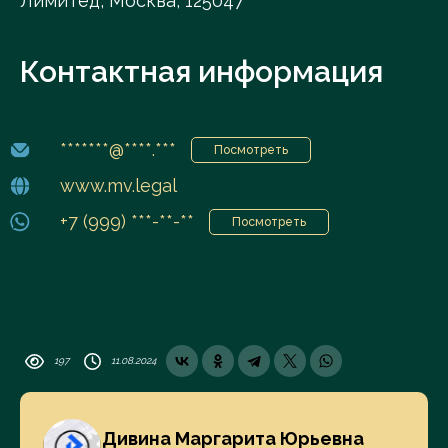
Лимитед, Москва, 125047
Контактная информация
*******@****.***
Посмотреть
www.mv.legal
+7 (999) ***-**-**
Посмотреть
197
11.08.2024
Дивина Маргарита Юрьевна