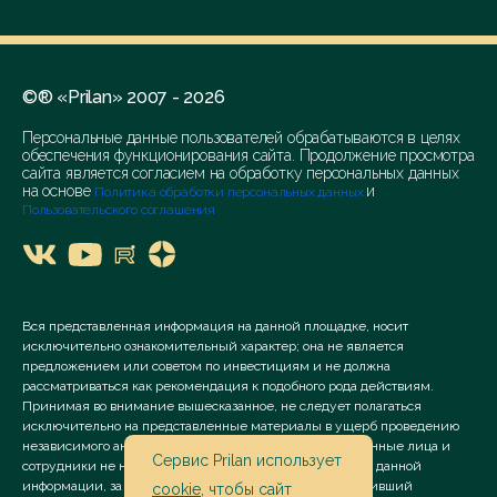
©® «Prilan» 2007 - 2026
Персональные данные пользователей обрабатываются в целях
обеспечения функционирования сайта. Продолжение просмотра
сайта является согласием на обработку персональных данных
на основе
и
Политика обработки персональных данных
Пользовательского соглашения
Вся представленная информация на данной площадке, носит
исключительно ознакомительный характер; она не является
предложением или советом по инвестициям и не должна
рассматриваться как рекомендация к подобного рода действиям.
Принимая во внимание вышесказанное, не следует полагаться
исключительно на представленные материалы в ущерб проведению
независимого анализа. Сервис «Prilan» его аффилированные лица и
Сервис Prilan использует
сотрудники не несут ответственности за использование данной
информации, за прямой или косвенный ущерб, наступивший
cookie
, чтобы сайт