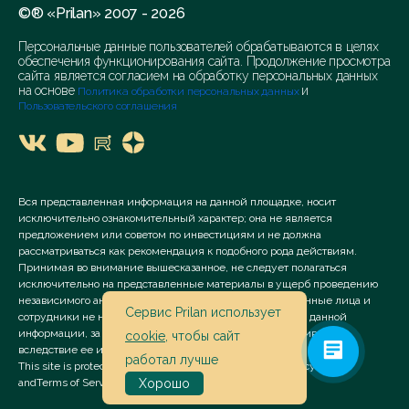
©® «Prilan» 2007 - 2026
Персональные данные пользователей обрабатываются в целях
обеспечения функционирования сайта. Продолжение просмотра
сайта является согласием на обработку персональных данных
на основе
и
Политика обработки персональных данных
Пользовательского соглашения
Вся представленная информация на данной площадке, носит
исключительно ознакомительный характер; она не является
предложением или советом по инвестициям и не должна
рассматриваться как рекомендация к подобного рода действиям.
Принимая во внимание вышесказанное, не следует полагаться
исключительно на представленные материалы в ущерб проведению
независимого анализа. Сервис «Prilan» его аффилированные лица и
Сервис Prilan использует
сотрудники не несут ответственности за использование данной
информации, за прямой или косвенный ущерб, наступивший
cookie
, чтобы сайт
вследствие ее использования.
работал лучше
This site is protected by reCAPTCHA and the Google
Privacy Policy
and
Terms of Service
apply.
Хорошо