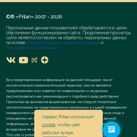
©® «Prilan» 2007 - 2026
Персональные данные пользователей обрабатываются в целях
обеспечения функционирования сайта. Продолжение просмотра
сайта является согласием на обработку персональных данных
на основе
и
Политика обработки персональных данных
Пользовательского соглашения
Вся представленная информация на данной площадке, носит
исключительно ознакомительный характер; она не является
предложением или советом по инвестициям и не должна
рассматриваться как рекомендация к подобного рода действиям.
Принимая во внимание вышесказанное, не следует полагаться
исключительно на представленные материалы в ущерб проведению
независимого анализа. Сервис «Prilan» его аффилированные лица и
Сервис Prilan использует
сотрудники не несут ответственности за использование данной
информации, за прямой или косвенный ущерб, наступивший
cookie
, чтобы сайт
вследствие ее использования.
работал лучше
This site is protected by reCAPTCHA and the Google
Privacy Policy