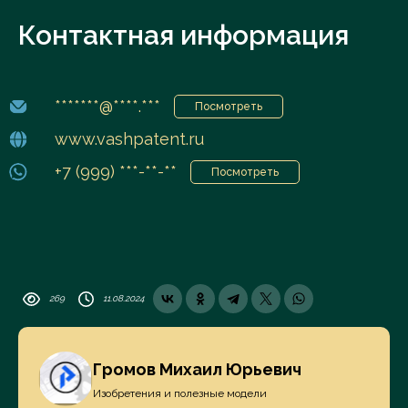
Контактная информация
*******@****.***
Посмотреть
www.vashpatent.ru
+7 (999) ***-**-**
Посмотреть
269
11.08.2024
Громов Михаил Юрьевич
Изобретения и полезные модели