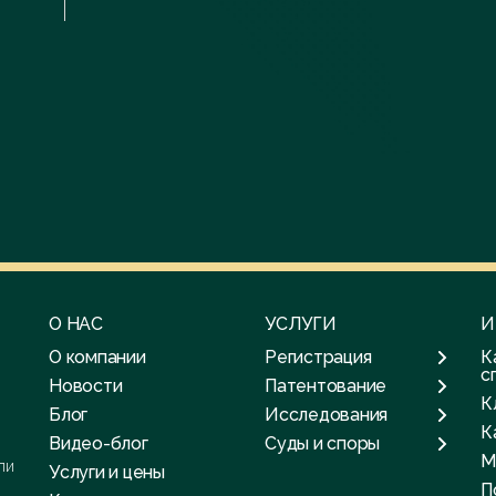
О НАС
УСЛУГИ
И
О компании
Регистрация
К
с
Новости
Патентование
К
Блог
Исследования
К
Видео-блог
Суды и споры
М
ли
Услуги и цены
П