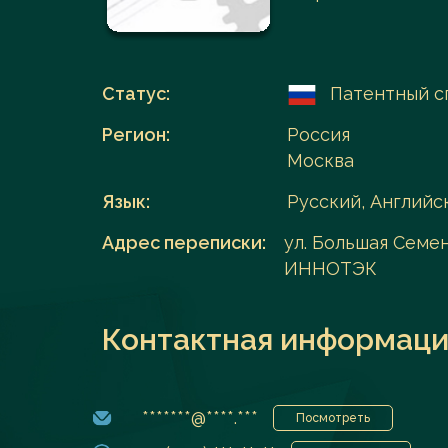
Перейти в каталог
Статус:
Патентный с
Регион:
Россия
Москва
Язык:
Русский, Английс
Адрес переписки:
ул. Большая Семено
ИННОТЭК
Контактная информаци
*******@****.***
Посмотреть