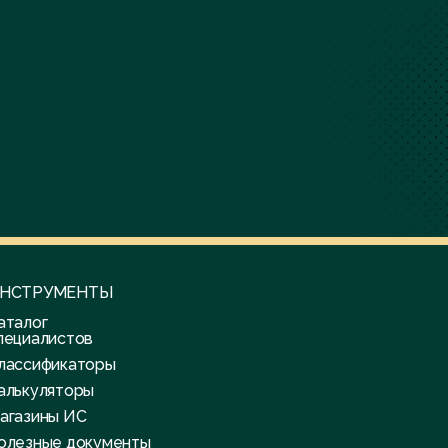
НСТРУМЕНТЫ
аталог
пециалистов
лассификаторы
алькуляторы
агазины ИС
олезные документы