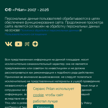
©® «Prilan» 2007 - 2026
Персональные данные пользователей обрабатываются в целях
обеспечения функционирования сайта. Продолжение просмотра
сайта является согласием на обработку персональных данных
на основе
и
Политика обработки персональных данных
Пользовательского соглашения
Вся представленная информация на данной площадке, носит
исключительно ознакомительный характер; она не является
предложением или советом по инвестициям и не должна
рассматриваться как рекомендация к подобного рода действиям.
Принимая во внимание вышесказанное, не следует полагаться
исключительно на представленные материалы в ущерб проведению
независимого анализа. Сервис «Prilan» его аффилированные лица и
Сервис Prilan использует
сотрудники не несут ответственности за использование данной
информации, за прямой или косвенный ущерб, наступивший
cookie
, чтобы сайт
вследствие ее использования.
работал лучше
This site is protected by reCAPTCHA and the Google
Privacy Policy
and
Terms of Service
apply.
Хорошо