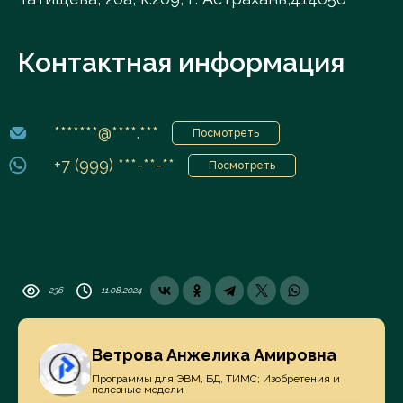
Контактная информация
*******@****.***
Посмотреть
+7 (999) ***-**-**
Посмотреть
236
11.08.2024
Ветрова Анжелика Амировна
Программы для ЭВМ, БД, ТИМС; Изобретения и
полезные модели