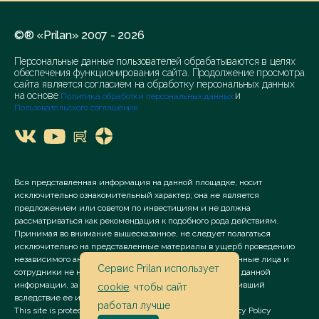
©® «Prilan» 2007 - 2026
Персональные данные пользователей обрабатываются в целях
обеспечения функционирования сайта. Продолжение просмотра
сайта является согласием на обработку персональных данных
на основе
и
Политика обработки персональных данных
Пользовательского соглашения
Вся представленная информация на данной площадке, носит
исключительно ознакомительный характер; она не является
предложением или советом по инвестициям и не должна
рассматриваться как рекомендация к подобного рода действиям.
Принимая во внимание вышесказанное, не следует полагаться
исключительно на представленные материалы в ущерб проведению
независимого анализа. Сервис «Prilan» его аффилированные лица и
Сервис Prilan использует
сотрудники не несут ответственности за использование данной
информации, за прямой или косвенный ущерб, наступивший
cookie
, чтобы сайт
вследствие ее использования.
работал лучше
This site is protected by reCAPTCHA and the Google
Privacy Policy