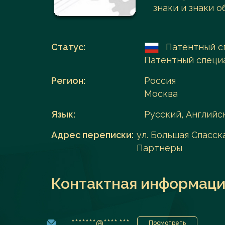
знаки и знаки 
Перейти в каталог
Статус:
Патентный с
Патентный специ
Регион:
Россия
Москва
Язык:
Русский, Английс
Адрес переписки:
ул. Большая Спасска
Партнеры
Контактная информаци
*******@****.***
Посмотреть