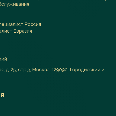
обслуживания
пециалист Россия
алист Евразия
кий
я, д. 25, стр.3, Москва, 129090, Городисский и
я